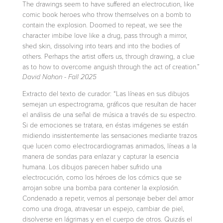
The drawings seem to have suffered an electrocution, like
comic book heroes who throw themselves on a bomb to
contain the explosion. Doomed to repeat, we see the
character imbibe love like a drug, pass through a mirror,
shed skin, dissolving into tears and into the bodies of
others. Perhaps the artist offers us, through drawing, a clue
as to how to overcome anguish through the act of creation.”
David Nahon - Fall 2025
Extracto del texto de curador: “Las líneas en sus dibujos
semejan un espectrograma, gráficos que resultan de hacer
el análisis de una señal de música a través de su espectro.
Si de emociones se tratara, en éstas imágenes se están
midiendo insistentemente las sensaciones mediante trazos
que lucen como electrocardiogramas animados, líneas a la
manera de sondas para enlazar y capturar la esencia
humana. Los dibujos parecen haber sufrido una
electrocución, como los héroes de los cómics que se
arrojan sobre una bomba para contener la explosión.
Condenado a repetir, vemos al personaje beber del amor
como una droga, atravesar un espejo, cambiar de piel,
disolverse en lágrimas y en el cuerpo de otros. Quizás el