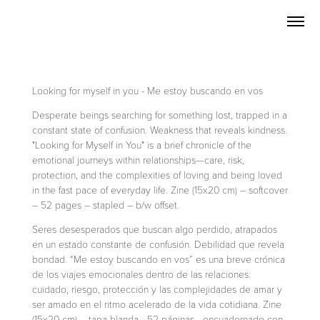
Looking for myself in you - Me estoy buscando en vos
Desperate beings searching for something lost, trapped in a
constant state of confusion. Weakness that reveals kindness.
"Looking for Myself in You" is a brief chronicle of the
emotional journeys within relationships—care, risk,
protection, and the complexities of loving and being loved
in the fast pace of everyday life. Zine (15x20 cm) – softcover
– 52 pages – stapled – b/w offset.
Seres desesperados que buscan algo perdido, atrapados
en un estado constante de confusión. Debilidad que revela
bondad. “Me estoy buscando en vos” es una breve crónica
de los viajes emocionales dentro de las relaciones:
cuidado, riesgo, protección y las complejidades de amar y
ser amado en el ritmo acelerado de la vida cotidiana. Zine
(15x20 cm) – tapa blanda - 52 páginas - encuadernado con